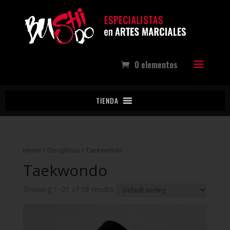
0 elementos
TIENDA
Home
/
Disciplinas
/ Taekwondo
Taekwondo
Showing 1–21 of 58 results