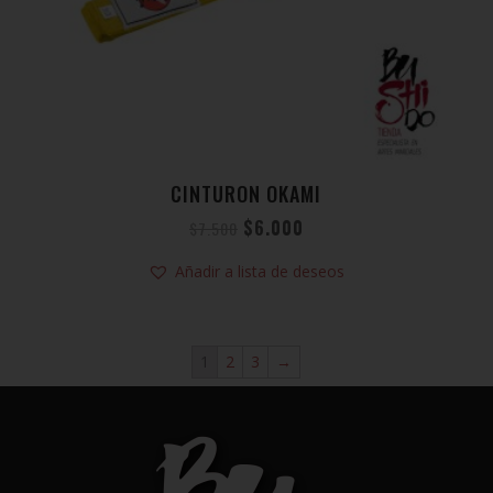
CINTURON OKAMI
$
6.000
$
7.500
Añadir a lista de deseos
1
2
3
→