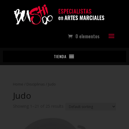
0 elementos
TIENDA
Home
/
Disciplinas
/ Judo
Judo
Showing 1–21 of 25 results