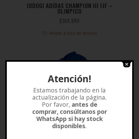
JUDOGI ADIDAS CHAMPION III IJF –
OLIMPICO
$
169.990
Añadir a lista de deseos
Atención!
Estamos trabajando en la
actualización de la página.
Por favor,
antes de
comprar, consúltanos por
WhatsApp si hay stock
disponibles
.