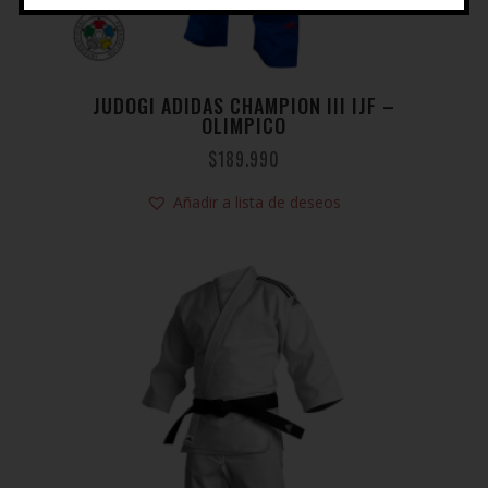
JUDOGI ADIDAS CHAMPION III IJF –
OLIMPICO
$
189.990
Añadir a lista de deseos