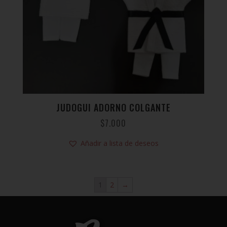
JUDOGUI ADORNO COLGANTE
$
7.000
Añadir a lista de deseos
1
2
→