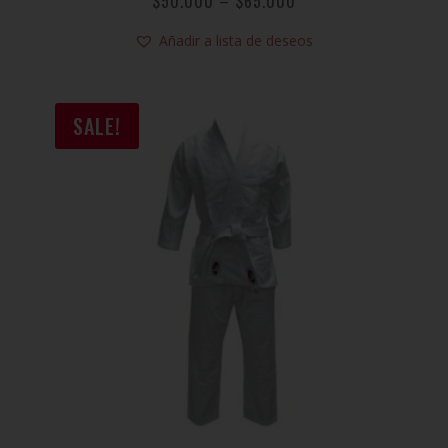
$
50.000
–
$
65.000
Añadir a lista de deseos
SALE!