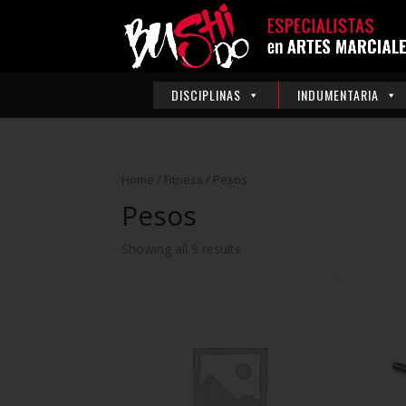
DISCIPLINAS
INDUMENTARIA
Home
/
Fitness
/ Pesos
Pesos
Showing all 9 results