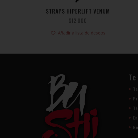
STRAPS HIPERLIFT VENUM
$
12.000
Añadir a lista de deseos
Te
Ta
Pr
Té
En
No