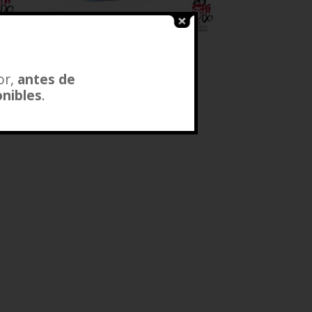
SAS
PESOS DE ARRASTRE
TORPEDO
or,
antes de
$
7.000
–
$
17.500
onibles
.
s
Añadir a lista de deseos