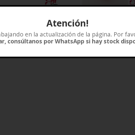
Atención!
COS DE FIERRO TORPEDO
KETTEBELL o PESAS RU
MUUK
$
1.500
–
$
29.000
bajando en la actualización de la página. Por fav
$
45.000
r, consúltanos por WhatsApp si hay stock disp
Añadir a lista de deseos
Añadir a lista de deseo