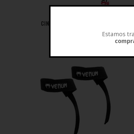
CINTURON LUMBAR TORPEDO
DIS
$
39.980
Estamos tra
compra
Añadir a lista de deseos