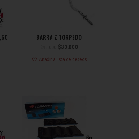
,50
BARRA Z TORPEDO
$
30.000
$
49.000
Añadir a lista de deseos
s