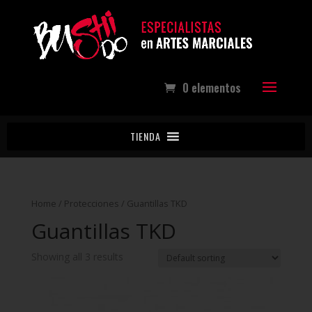
0 elementos
TIENDA
Home
/
Protecciones
/ Guantillas TKD
Guantillas TKD
Showing all 3 results