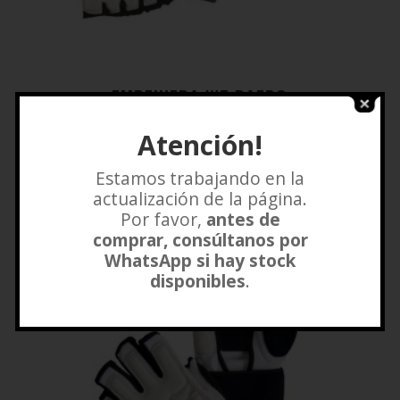
EMPEINERA WT DAEDO
$
27.000
Atención!
Añadir a lista de deseos
Estamos trabajando en la
actualización de la página.
Por favor,
antes de
comprar, consúltanos por
WhatsApp si hay stock
disponibles
.