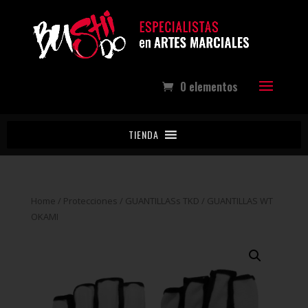
0 elementos
TIENDA
Home
/
Protecciones
/
GUANTILLASs TKD
/ GUANTILLAS WT
OKAMI