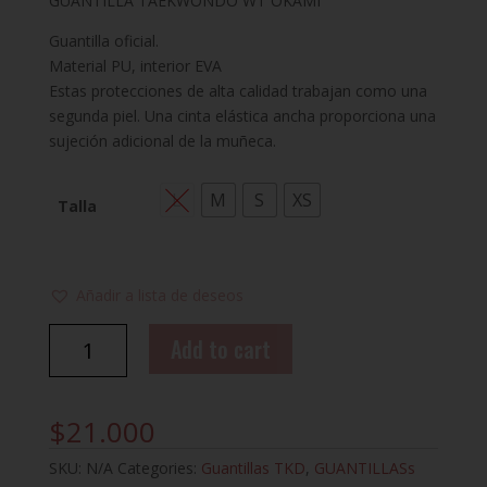
GUANTILLA TAEKWONDO WT OKAMI
Guantilla oficial.
Material PU, interior EVA
Estas protecciones de alta calidad trabajan como una
segunda piel. Una cinta elástica ancha proporciona una
sujeción adicional de la muñeca.
L
M
S
XS
Talla
Añadir a lista de deseos
GUANTILLAS
Add to cart
WT
OKAMI
quantity
$
21.000
SKU:
N/A
Categories:
Guantillas TKD
,
GUANTILLASs