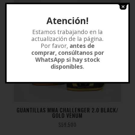
Atención!
Estamos trabajando en la
actualización de la página.
Por favor,
antes de
comprar, consúltanos por
WhatsApp si hay stock
disponibles
.
GUANTILLAS MMA CHALLENGER 2.0 BLACK/
GOLD VENUM
$
59.500