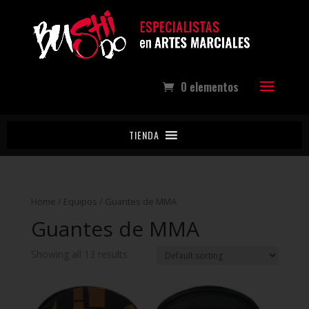
0 elementos
TIENDA
Home
/
Equipos
/ Guantes de MMA
Guantes de MMA
Showing all 13 results