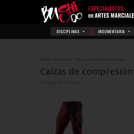
DISCIPLINAS
INDUMENTARIA
Home
/
Vestuario
/ Calzas de compresión largas
Calzas de compresión 
Showing all 6 results