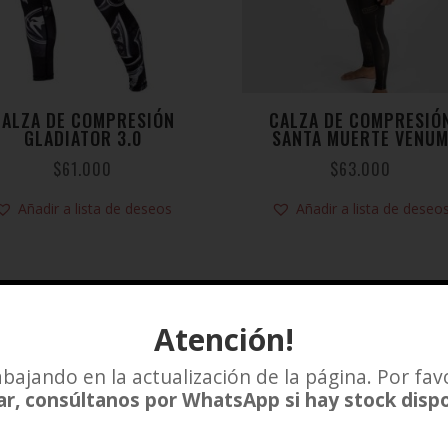
CALZA DE COMPRESIÓN
CALZA DE COMPRESIÓ
GLADIATOR 3.0
SANTA MUERTE VENU
$
61.000
$
63.000
Añadir a lista de deseos
Añadir a lista de deseo
Atención!
bajando en la actualización de la página. Por fav
r, consúltanos por WhatsApp si hay stock disp