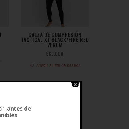
N
CALZA DE COMPRESIÓN
M
TACTICAL XT BLACK/FIRE RED
VENUM
$
69.000
s
Añadir a lista de deseos
or,
antes de
onibles
.