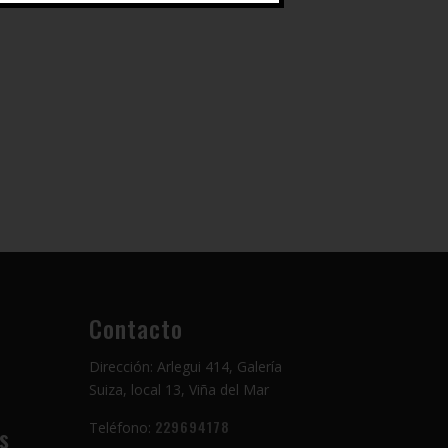
Contacto
Dirección: Arlegui 414, Galería
Suiza, local 13, Viña del Mar
229694178
Teléfono:
s