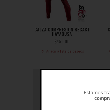
CALZA COMPRESION RECAST
HAYABUSA
$
45.000
Añadir a lista de deseos
Estamos tra
compra