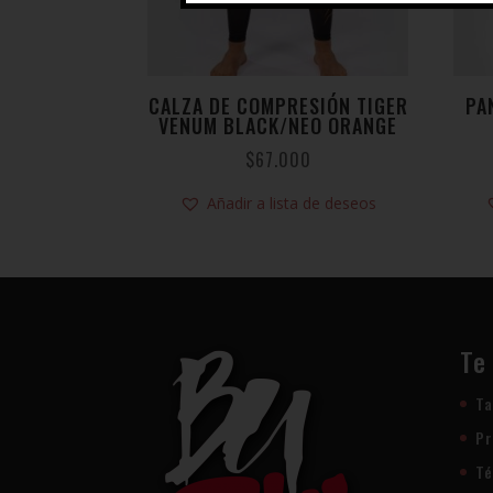
CALZA DE COMPRESIÓN TIGER
PA
VENUM BLACK/NEO ORANGE
$
67.000
Añadir a lista de deseos
Te
Ta
Pr
Té