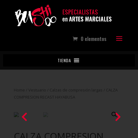
0 elementos
TIENDA
Home
/
Vestuario
/
Calzas de compresión largas
/ CALZA
COMPRESION RECAST HAYABUSA
CALZA COMPRESION