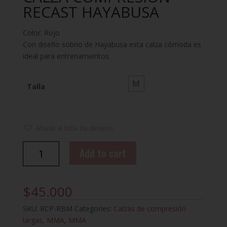
RECAST HAYABUSA
Color: Rojo
Con diseño sobrio de Hayabusa esta calza cómoda es
ideal para entrenamientos.
M
Talla
Añadir a lista de deseos
CALZA
Add to cart
COMPRESION
RECAST
HAYABUSA
$
45.000
quantity
SKU:
RCP-RBM
Categories:
Calzas de compresión
largas
,
MMA
,
MMA