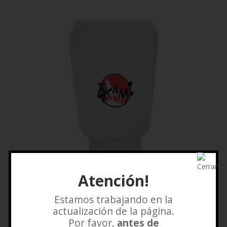
Atención!
Estamos trabajando en la
GUANTILLA ELÁSTICADA OKAMI
actualización de la página.
$
10.000
Por favor,
antes de