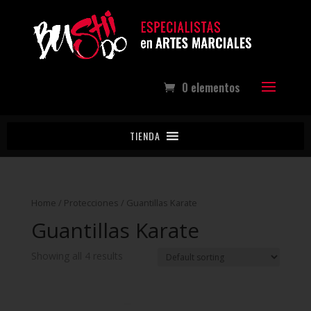
0 elementos
TIENDA
Home
/
Protecciones
/ Guantillas Karate
Guantillas Karate
Showing all 4 results