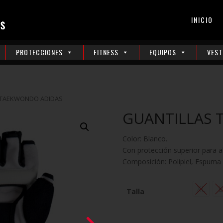
INICIO
PROTECCIONES
FITNESS
EQUIPOS
VEST
 TAEKWONDO ADIDAS
GUANTILLAS 
Color: Blanco.
Con protección superior para a
Composición: Polipiel, Espuma y
XL
L
Talla