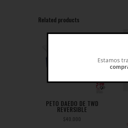
Related products
Estamos tra
compra
PETO DAEDO DE TWD
REVERSIBLE
$
40.000