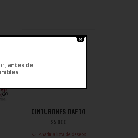
or,
antes de
onibles
.
CINTURONES DAEDO
$
5.000
s
Añadir a lista de deseos