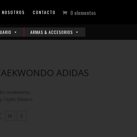
NOSOTROS
CONTACTO
0 elementos
UARIO
ARMAS & ACCESORIOS
TAEKWONDO ADIDAS
lto rendimiento.
 Tejido Elástico.
M
S