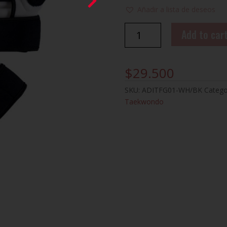
Añadir a lista de deseos
GUANTILLAS
Add to car
TAEKWONDO
ADIDAS
quantity
$
29.500
SKU:
ADITFG01-WH/BK
Catego
Taekwondo