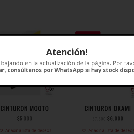
SALE!
Atención!
bajando en la actualización de la página. Por fav
r, consúltanos por WhatsApp si hay stock disp
CINTURON MOOTO
CINTURON OKAMI
$
5.000
$
6.000
$
7.500
Añadir a lista de deseos
Añadir a lista de deseo