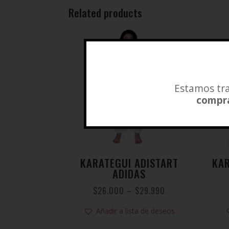
Related products
Estamos tra
compra
KARATEGUI ADISTART
KA
ADIDAS
$
26.000
–
$
29.990
Añadir a lista de deseos