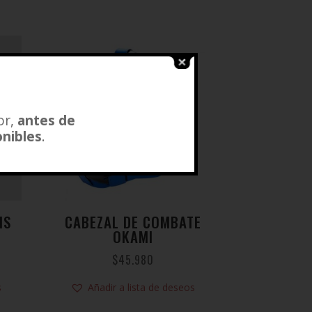
or,
antes de
onibles
.
IS
CABEZAL DE COMBATE
OKAMI
$
45.980
s
Añadir a lista de deseos