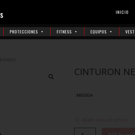
INICIO
PROTECCIONES
FITNESS
EQUIPOS
VEST
ER DAEDO
CINTURON N
MEDIDA
Añadir a lista de deseos
CINTURON
Add to car