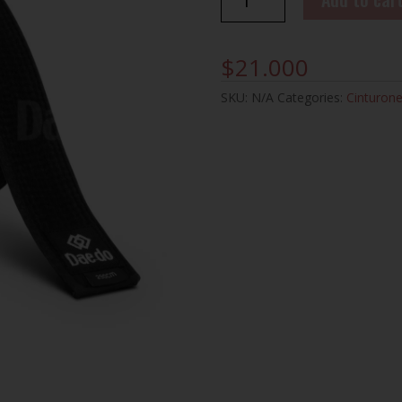
NEGRO
MASTER
DAEDO
$
21.000
quantity
SKU:
N/A
Categories:
Cinturon