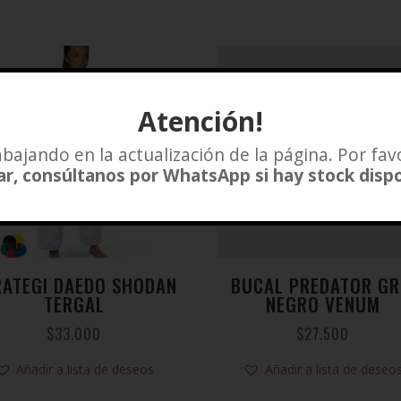
Atención!
bajando en la actualización de la página. Por fav
r, consúltanos por WhatsApp si hay stock disp
RATEGI DAEDO SHODAN
BUCAL PREDATOR GR
TERGAL
NEGRO VENUM
$
33.000
$
27.500
Añadir a lista de deseos
Añadir a lista de deseo