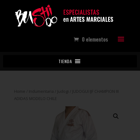
0 elementos
TIENDA
Home
/
Indumentaria
/
Judogi
/ JUDOGUI IJF CHAMPION III
ADIDAS MODELO CHILE