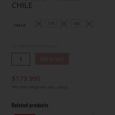
CHILE
180
175
170
165
160
TALLA
Añadir a lista de deseos
JUDOGUI
Add to cart
IJF
CHAMPION
III
$
179.990
ADIDAS
MODELO
SKU:
N/A
Categories:
Judo
,
Judogi
CHILE
quantity
Related products