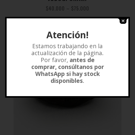
$
40.000
–
$
75.000
Añadir a lista de deseos
Atención!
Estamos trabajando en la
actualización de la página.
Por favor,
antes de
comprar, consúltanos por
WhatsApp si hay stock
disponibles
.