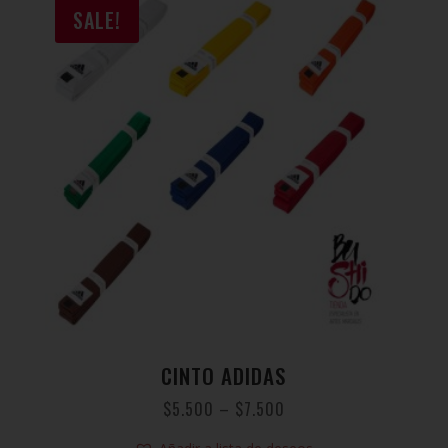
SALE!
CINTO ADIDAS
$
5.500
–
$
7.500