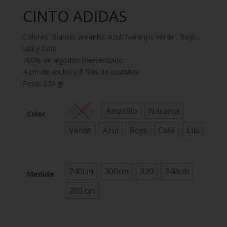
CINTO ADIDAS
Colores: Blanco; amarillo; Azul; Naranjo; Verde ; Rojo ,
Lila y Café
100% de algodón mercerizado
4 cm de ancho y 8 filas de costuras
Peso: 220 gr
Blanco
Amarillo
Naranja
Color
Verde
Azul
Rojo
Café
Lila
240cm
300cm
320
340cm
Medida
280 cm