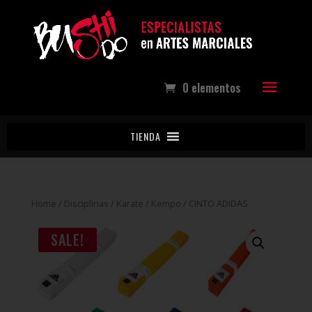
0 elementos
TIENDA
Home
/
Disciplinas
/
Karate / Kempo
/ CINTO ADIDAS
SALE!