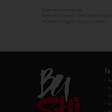
There are no reviews yet.
Be the first to review “CINTURON NEGRO
You must be
logged in
to post a review.
Te
Ta
Pr
Té
En
No