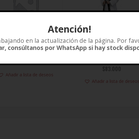
Atención!
bajando en la actualización de la página. Por fav
r, consúltanos por WhatsApp si hay stock disp
CINTURONES DAEDO
DOBOK DAEDO
COMPETICION ULTRA 
$
5.000
$
83.000
Añadir a lista de deseos
Añadir a lista de deseo