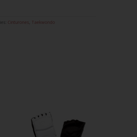
ies:
Cinturones
,
Taekwondo