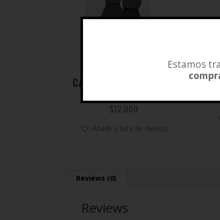
Estamos tra
compra
CANILLERA ELÁSTICADA
NIÑOS
$
12.000
Añadir a lista de deseos
Reviews (0)
Reviews