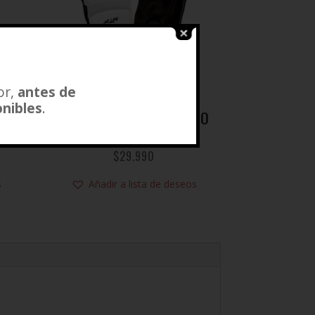
or,
antes de
onibles
.
EMPEINERA TAEKWONDO
WT
ADIDAS
$
29.990
s
Añadir a lista de deseos