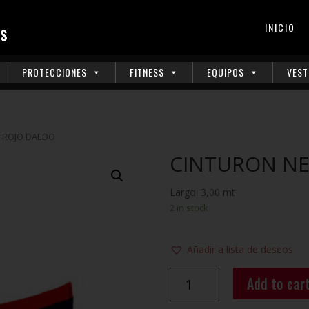
INICIO
PROTECCIONES
FITNESS
EQUIPOS
VEST
 ROJO DAEDO
CINTURON NE
Largo: 3,00 mt
2 in stock
Añadir a lista de deseos
CINTURON
Add to car
NEGRO
ROJO