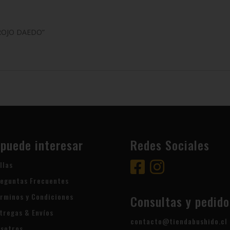
 ROJO DAEDO”
 puede interesar
Redes Sociales
llas
eguntas Frecuentes
rminos y Condiciones
Consultas y pedido
tregas & Envíos
contacto@tiendabushido.cl
sotros