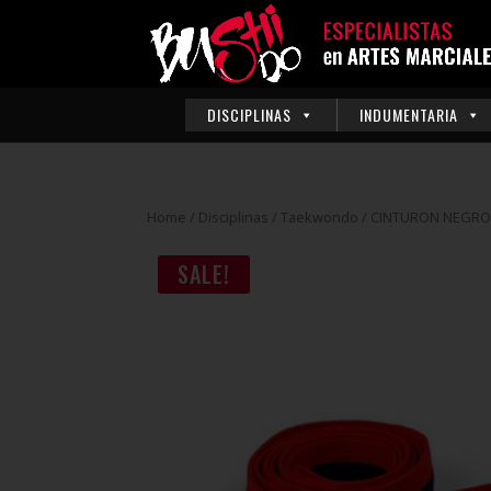
DISCIPLINAS
INDUMENTARIA
Home
/
Disciplinas
/
Taekwondo
/ CINTURON NEGRO
SALE!