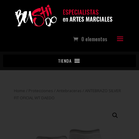
0 elementos
TIENDA
Home
/
Protecciones
/
Antebraceras
/ ANTEBRAZO SILVER
FIT OFICIAL WT DAEDO