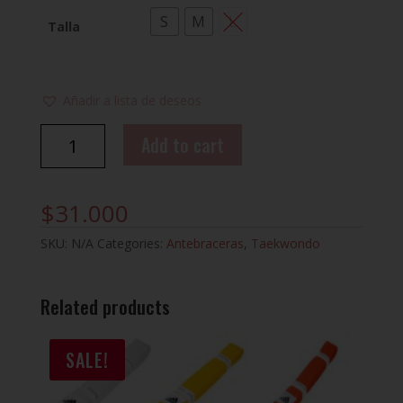
S
M
L
Talla
Añadir a lista de deseos
ANTEBRAZO
Add to cart
SILVER
FIT
OFICIAL
$
31.000
WT
DAEDO
SKU:
N/A
Categories:
Antebraceras
,
Taekwondo
quantity
Related products
SALE!