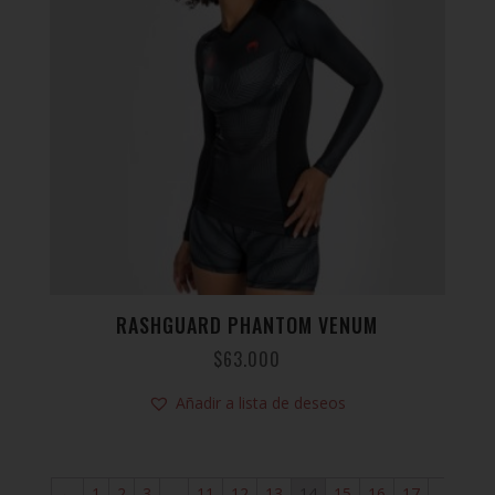
RASHGUARD PHANTOM VENUM
$
63.000
Añadir a lista de deseos
←
1
2
3
…
11
12
13
14
15
16
17