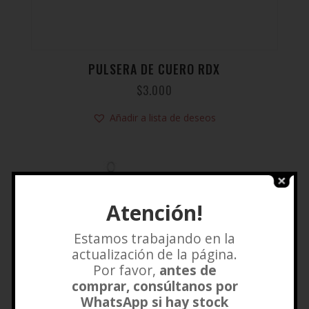
PULSERA DE CUERO RDX
$
3.000
Añadir a lista de deseos
Atención!
Estamos trabajando en la
actualización de la página.
Por favor,
antes de
comprar, consúltanos por
WhatsApp si hay stock