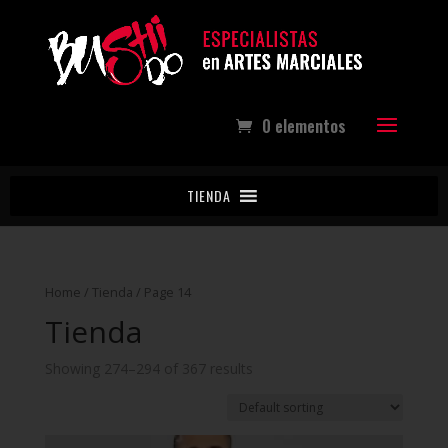
0 elementos
TIENDA
Home
/
Tienda
/ Page 14
Tienda
Showing 274–294 of 367 results