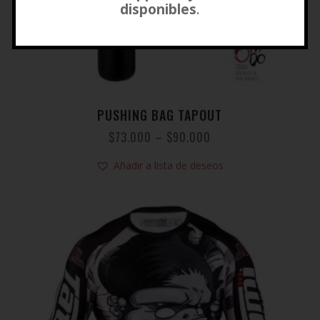
disponibles
.
PUSHING BAG TAPOUT
$
73.000
–
$
90.000
Añadir a lista de deseos