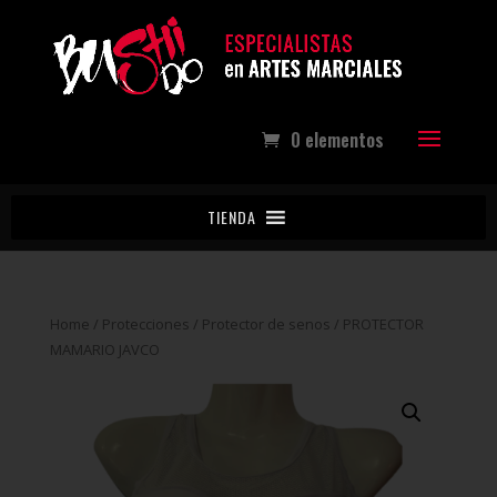
0 elementos
TIENDA
Home
/
Protecciones
/
Protector de senos
/ PROTECTOR
MAMARIO JAVCO