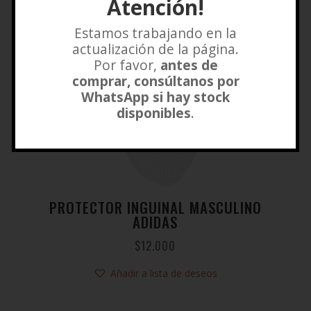
Atención!
Estamos trabajando en la
actualización de la página.
Por favor,
antes de
comprar, consúltanos por
WhatsApp si hay stock
disponibles
.
PROTECTOR INGUINAL MASCULINO
ADIDAS
$
12.000
Añadir a lista de deseos