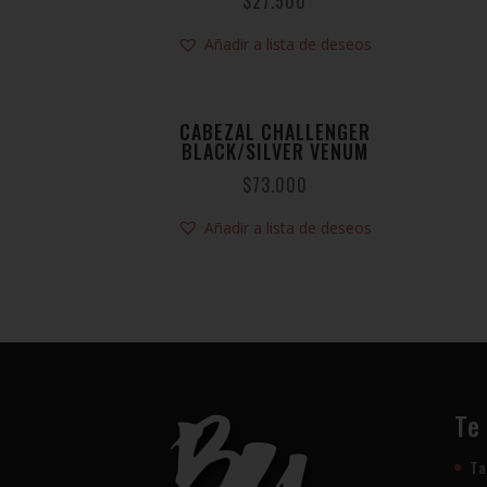
$
27.500
Añadir a lista de deseos
CABEZAL CHALLENGER
BLACK/SILVER VENUM
$
73.000
Añadir a lista de deseos
Te
Ta