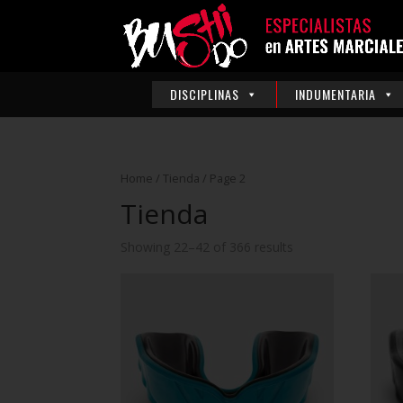
DISCIPLINAS
INDUMENTARIA
Home
/
Tienda
/ Page 2
Tienda
Showing 22–42 of 366 results