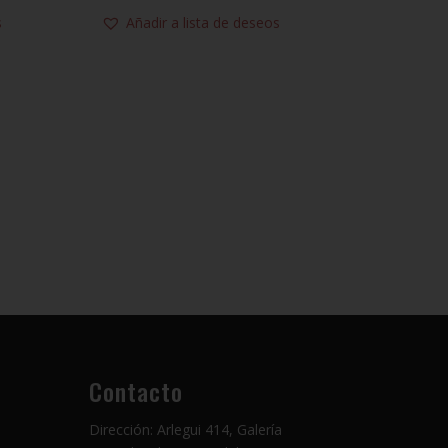
s
Añadir a lista de deseos
Contacto
Dirección: Arlegui 414, Galería