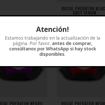
BUCAL PREDATOR BLA
GREY VENUM
$
27.500
Atención!
Añadir a lista de deseo
Estamos trabajando en la actualización de la
página. Por favor,
antes de comprar,
consúltanos por WhatsApp si hay stock
disponibles
.
UCAL PREDATOR NEGRO
BUCAL PREDATOR NEG