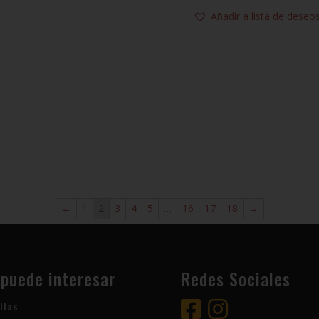
Añadir a lista de deseo
←
1
2
3
4
5
…
16
17
18
→
 puede interesar
Redes Sociales
llas