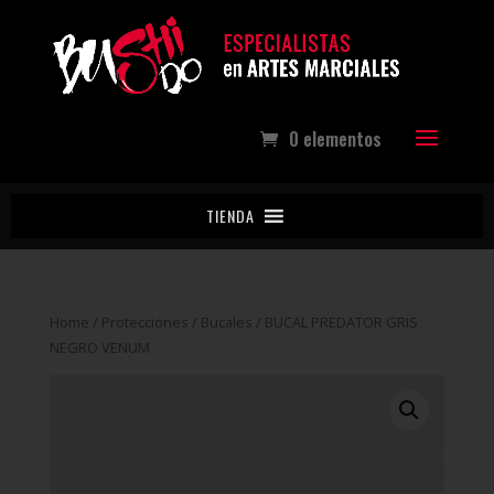
0 elementos
TIENDA
Home
/
Protecciones
/
Bucales
/ BUCAL PREDATOR GRIS
NEGRO VENUM