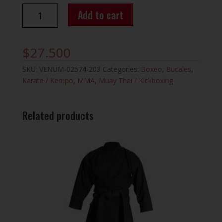
BUCAL
Add to cart
PREDATOR
GRIS
NEGRO
$
27.500
VENUM
quantity
SKU:
VENUM-02574-203
Categories:
Boxeo
,
Bucales
,
Karate / Kempo
,
MMA
,
Muay Thai / Kickboxing
Related products