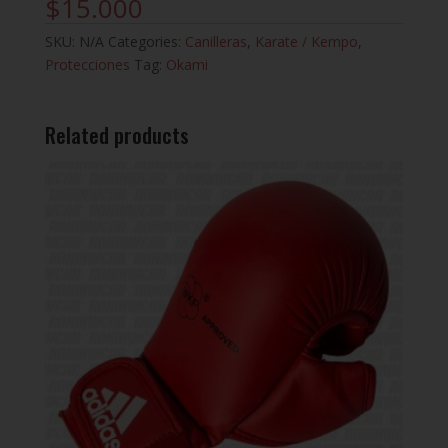
$
15.000
SKU:
N/A
Categories:
Canilleras
,
Karate / Kempo
,
Protecciones
Tag:
Okami
Related products