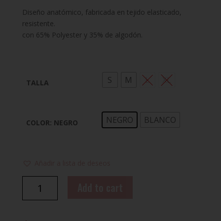
Diseño anatómico, fabricada en tejido elasticado,
resistente.
con 65% Polyester y 35% de algodón.
S
M
L
XL
TALLA
NEGRO
BLANCO
COLOR
: NEGRO
Añadir a lista de deseos
CANILLERA
Add to cart
ELÁSTICADA
OKAMI
quantity