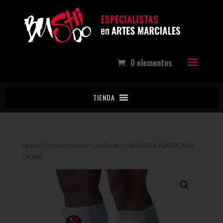
0 elementos
TIENDA
Home
/
Protecciones
/
Canilleras
/ CANILLERA ELÁSTICADA
OKAMI