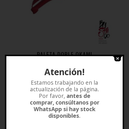
PALETA DOBLE OKAMI
$
27.000
Atención!
Añadir a lista de deseos
Estamos trabajando en la
actualización de la página.
Por favor,
antes de
comprar, consúltanos por
WhatsApp si hay stock
disponibles
.