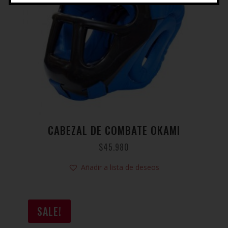
CABEZAL DE COMBATE OKAMI
$
45.980
Añadir a lista de deseos
SALE!