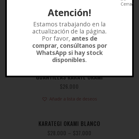
Añadir a lista de deseos
Atención!
Estamos trabajando en la
CINTURON OKAMI
actualización de la página.
SALE!
Por favor,
antes de
$
6.000
$
7.500
comprar, consúltanos por
WhatsApp si hay stock
Añadir a lista de deseos
disponibles
.
GUANTILLAS KARATE OKAMI
$
26.000
Añadir a lista de deseos
KARATEGI OKAMI BLANCO
$
28.000
–
$
37.000