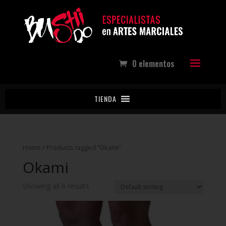
0 elementos
TIENDA
Home
/ Products tagged “Okami”
Okami
Showing all 6 results