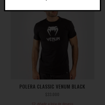
POLERA CLASSIC VENUM BLACK
$
33.000
Añadir a lista de deseos