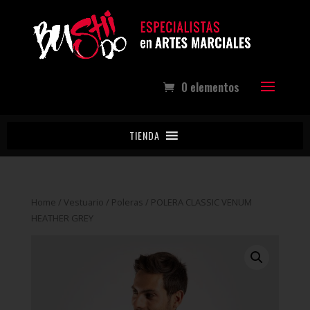
0 elementos
TIENDA
Home
/
Vestuario
/
Poleras
/ POLERA CLASSIC VENUM
HEATHER GREY