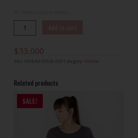
Añadir a lista de deseos
POLERA
Add to cart
CLASSIC
VENUM
HEATHER
$
33.000
GREY
quantity
SKU:
VENUM-03526-033
Category:
Poleras
Related products
SALE!