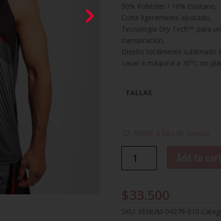
90% Poliéster / 10% Elastano,
Corte ligeramente ajustado,
Tecnología Dry Tech™: para un
transpiración,
Diseño totalmente sublimado en
Lavar a máquina a 30°c: no pla
TALLAS
Añadir a lista de deseos
POLERA
Add to car
DRYTECH
TANK
TOP
$
33.500
FIDJI
VENUM
SKU:
VENUM-04279-010
Categ
quantity