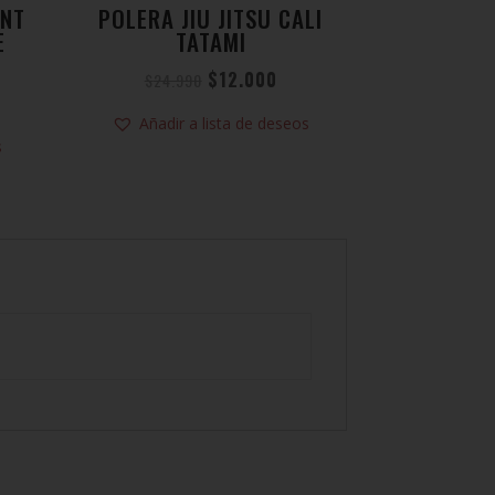
ANT
POLERA JIU JITSU CALI
E
TATAMI
$
12.000
$
24.990
Añadir a lista de deseos
s