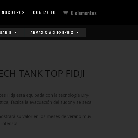
NOSOTROS
CONTACTO
0 elementos
UARIO
ARMAS & ACCESORIOS
CH TANK TOP FIDJI
ntes Fidji está equipada con la tecnología Dry-
stica, facilita la evacuación del sudor y se seca
ostrará su valor en los meses de verano muy
 intenso!