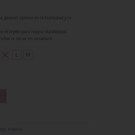
a gestión óptima de la humedad y la
 el tejido para mayor durabilidad,
nchar ni secar en secadora
XL
L
M
t
ory:
Poleras