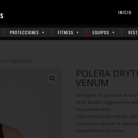
INICIO
PROTECCIONES
FITNESS
EQUIPOS
VEST
TOP FIDJI VENUM
POLERA DRYTE
VENUM
Ultraligera, la camiseta de tira
Tech: flexible y ligeramente elá
muy rápidamente.
¡Esta camiseta sin mangas dem
calurosos o durante el ejercicio
Características técnicas: