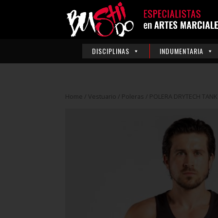
DISCIPLINAS
INDUMENTARIA
Home
/
Vestuario
/
Poleras
/ POLERA DRYTECH TANK 