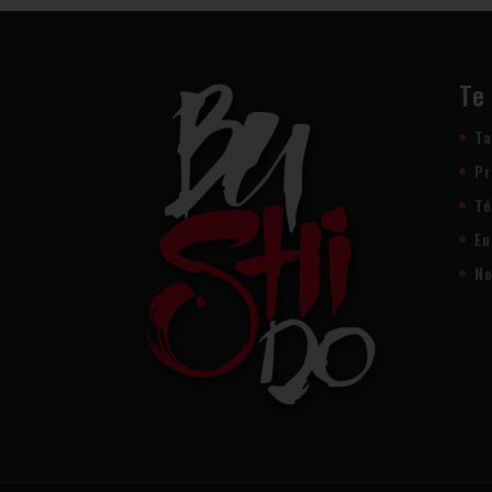
Te
Ta
Pr
Té
En
No