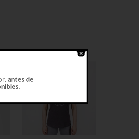
SALE!
or,
antes de
onibles
.