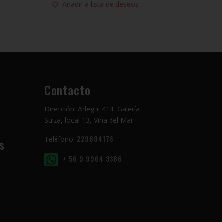
s
Añadir a lista de deseos
Contacto
Dirección: Arlegui 414, Galería
Suiza, local 13, Viña del Mar
229694178
Teléfono:
s
+ 56 9 9964 3386