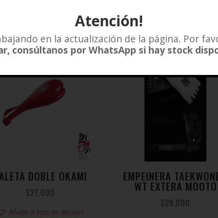
Atención!
bajando en la actualización de la página. Por fav
r, consúltanos por WhatsApp si hay stock disp
ALETA DOBLE OKAMI
EMPEINERA TAEKWON
WT EXTERA MOOTO
$
27.000
$
28.000
Añadir a lista de deseos