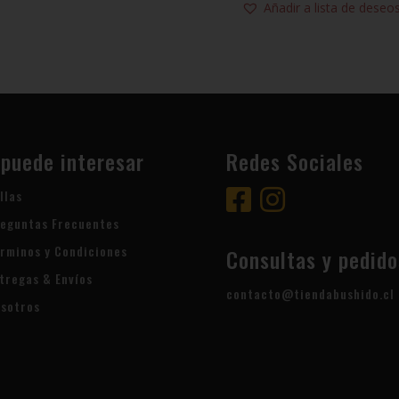
Añadir a lista de deseo
 puede interesar
Redes Sociales
llas
eguntas Frecuentes
rminos y Condiciones
Consultas y pedido
tregas & Envíos
contacto@tiendabushido.cl
sotros