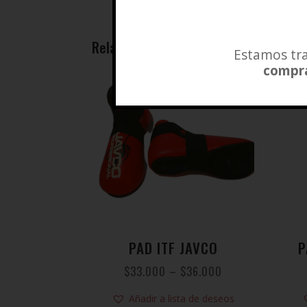
Related products
Estamos tra
compra
PAD ITF JAVCO
P
$
33.000
–
$
36.000
Añadir a lista de deseos