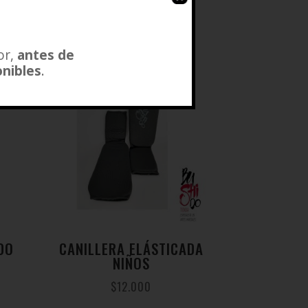
or,
antes de
onibles
.
DO
CANILLERA ELÁSTICADA
NIÑOS
$
12.000