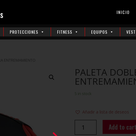
INICIO
PROTECCIONES
FITNESS
EQUIPOS
VEST
ARA ENTREMAMIENTO
PALETA DOBL
ENTREMAMIE
5 in stock
Añadir a lista de deseos
PALETA
Add to car
DOBLE