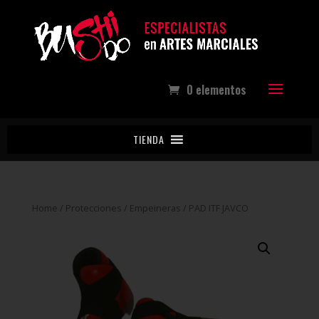
0 elementos
TIENDA
Home
/
Protecciones
/
Empeineras
/ PAD ITF JAVCO