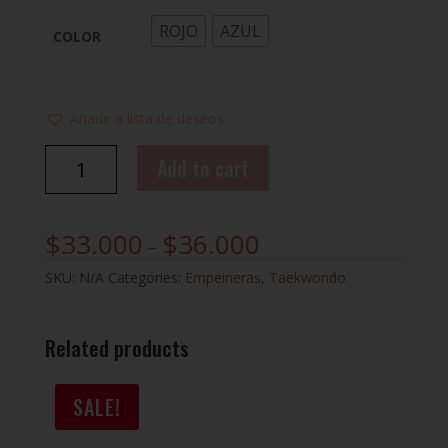
ROJO
AZUL
COLOR
Añadir a lista de deseos
PAD
Add to cart
ITF
JAVCO
quantity
$
33.000
$
36.000
–
SKU:
N/A
Categories:
Empeineras
,
Taekwondo
Related products
SALE!