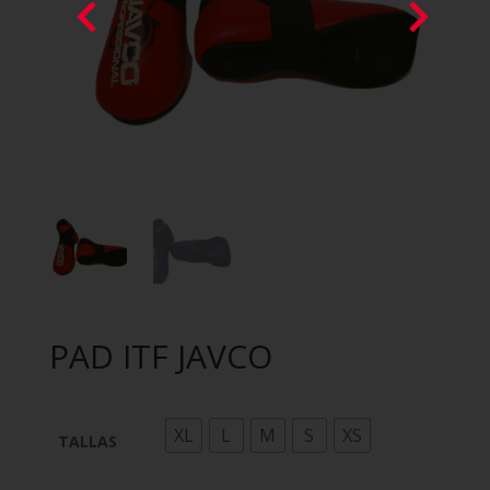
PAD ITF JAVCO
XL
L
M
S
XS
TALLAS