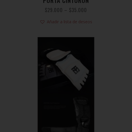
PORTA CINTURON
$
29.000
–
$
35.000
Añadir a lista de deseos