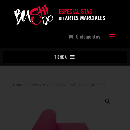
0 elementos
TIENDA
Home
/
Fitness
/ MAT DE YOGA SIN DISEÑO TORPEDO