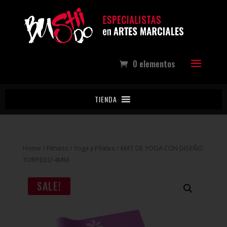
0 elementos
TIENDA
Home
/
Fitness
/
Yoga y Pilates
/ MAT DE YOGA CON DISEÑO
TORPEDO 4MM
SALE!