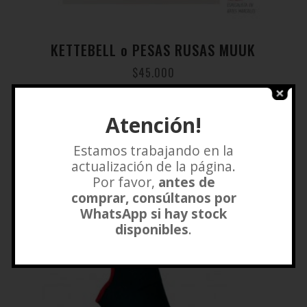
KETTEBELL o PESAS RUSAS MUUK
$
45.000
Añadir a lista de deseos
Atención!
Estamos trabajando en la
actualización de la página.
Por favor,
antes de
comprar, consúltanos por
WhatsApp si hay stock
disponibles
.