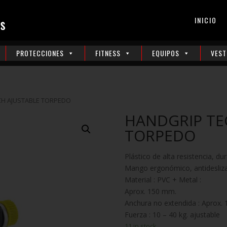
INICIO
PROTECCIONES
FITNESS
EQUIPOS
VEST
CH AJUSTABLE TORPEDO
HANDGRIP TE
TORPEDO
Plástico de alta resistencia, du
Mango ergonómico, antidesliza
Material : PVC + Metal :
Aprox. 150 mm.
Anchura no extendida : Aprox.
Fuerza : 10 – 40 kg. ajustable
11 in stock