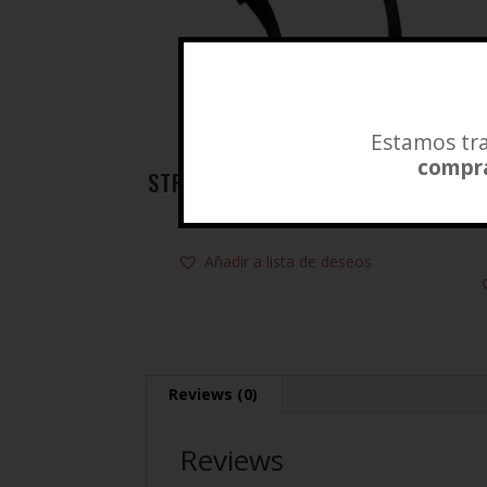
Estamos tra
compra
STRAPS HIPERLIFT VENUM
C
$
12.000
Añadir a lista de deseos
Reviews (0)
Reviews