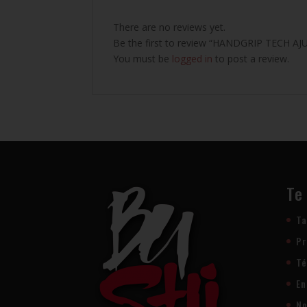
There are no reviews yet.
Be the first to review “HANDGRIP TECH 
You must be
logged in
to post a review.
Te
Ta
Pr
Té
En
No