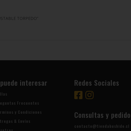
AJUSTABLE TORPEDO”
 puede interesar
Redes Sociales
llas
eguntas Frecuentes
rminos y Condiciones
Consultas y pedido
tregas & Envíos
contacto@tiendabushido.cl
sotros