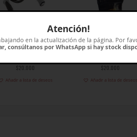
Atención!
bajando en la actualización de la página. Por fav
r, consúltanos por WhatsApp si hay stock disp
UERDA CHALLENGER
GUANTE PARA SACO 
SPEED VENUM
BOXEO AGATSU
$
20.000
$
20.000
Añadir a lista de deseos
Añadir a lista de deseo