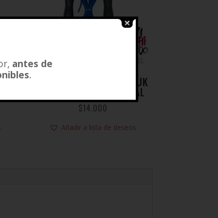
or,
antes de
onibles
.
DE
CUERDA DE SALTAR MUUK
CON CONTADOR DIGITAL
$
14.000
s
Añadir a lista de deseos