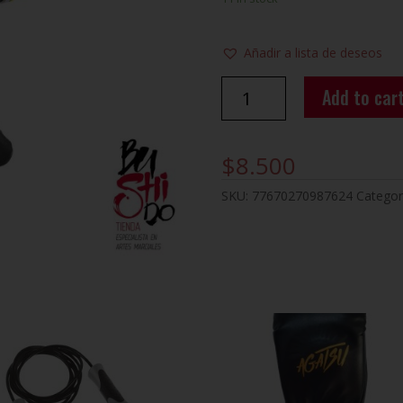
Añadir a lista de deseos
HANDGRIP
Add to car
TECH
AJUSTABLE
TORPEDO
$
8.500
quantity
SKU:
77670270987624
Categor