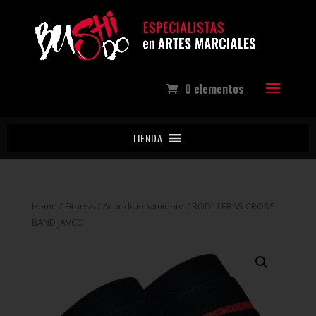
0 elementos
TIENDA
Home
/
Fitness
/
Acondicionamiento
/ RODILLERAS CROSS
BAND JAVCO