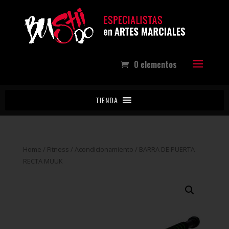
0 elementos
TIENDA
Home
/
Fitness
/
Acondicionamiento
/ BARRA DE PUERTA
RECTA MUUK