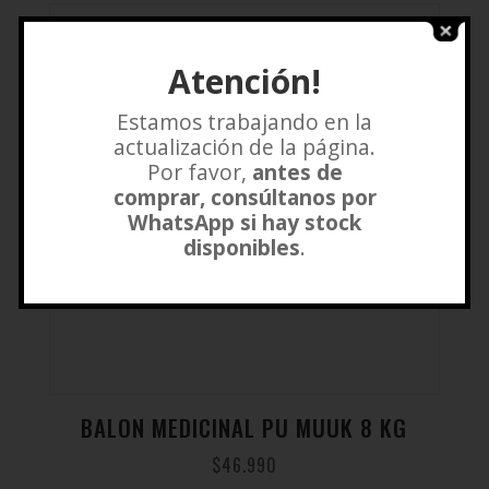
Atención!
Estamos trabajando en la
actualización de la página.
Por favor,
antes de
comprar, consúltanos por
WhatsApp si hay stock
disponibles
.
BALON MEDICINAL PU MUUK 8 KG
$
46.990