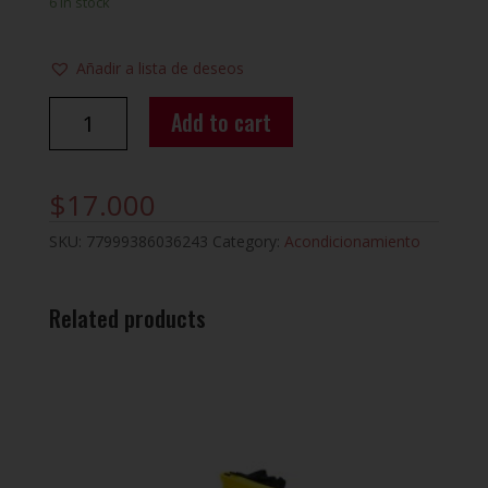
6 in stock
Añadir a lista de deseos
BARRA
Add to cart
DE
PUERTA
RECTA
$
17.000
MUUK
quantity
SKU:
77999386036243
Category:
Acondicionamiento
Related products