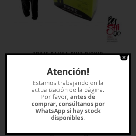
TRAJE SAUNA SUIT BIONIC
$
15.000
Atención!
Añadir a lista de deseos
Estamos trabajando en la
actualización de la página.
Por favor,
antes de
comprar, consúltanos por
WhatsApp si hay stock
disponibles
.