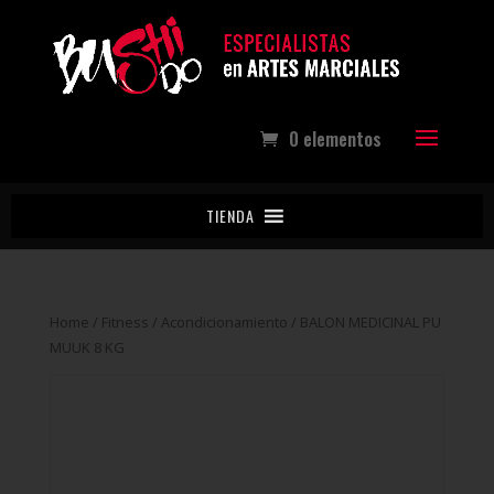
0 elementos
TIENDA
Home
/
Fitness
/
Acondicionamiento
/ BALON MEDICINAL PU
MUUK 8 KG