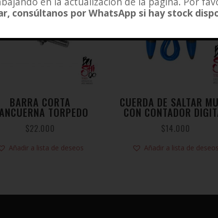
bajando en la actualización de la página. Por fav
r, consúltanos por WhatsApp si hay stock disp
BARRA CORTA
CUERDA DE SALTAR M
ANCUERNA TORPEDO
CON CONTADOR DIGIT
$
22.000
$
14.000
Añadir a lista de deseos
Añadir a lista de deseo