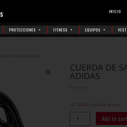
INICIO
PROTECCIONES
FITNESS
EQUIPOS
VEST
LTAR PLÁSTICO ADIDAS
CUERDA DE S
ADIDAS
8 in stock
Añadir a lista de deseos
CUERDA
Add to car
DE