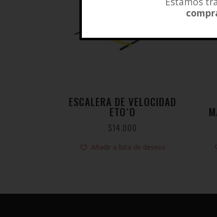
Estamos tra
compra
ESCALERA DE VELOCIDAD
ETO´O
M
$
14.000
Añadir a lista de deseos