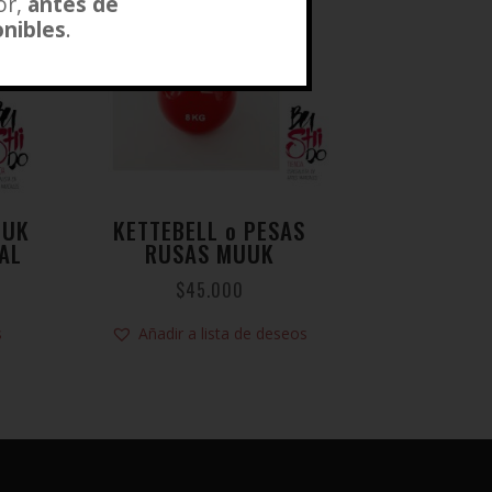
or,
antes de
onibles
.
UUK
KETTEBELL o PESAS
AL
RUSAS MUUK
$
45.000
s
Añadir a lista de deseos