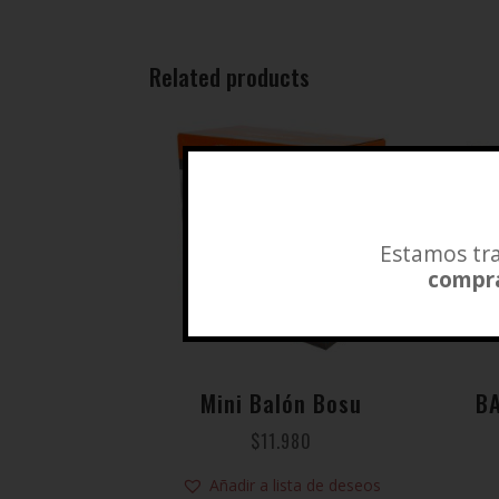
Related products
Estamos tra
compra
Mini Balón Bosu
B
$
11.980
Añadir a lista de deseos