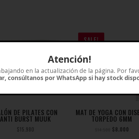
SALE!
Atención!
bajando en la actualización de la página. Por fav
r, consúltanos por WhatsApp si hay stock disp
ALÓN DE PILATES CON
MAT DE YOGA CON DIS
ANTI BURST MUUK
TORPEDO 6MM
$
15.980
$
8.000
$
14.500