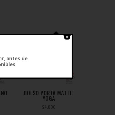
or,
antes de
onibles
.
EÑO
BOLSO PORTA MAT DE
YOGA
$
4.000