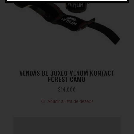
VENDAS DE BOXEO VENUM KONTACT
FOREST CAMO
$
14.000
Añadir a lista de deseos