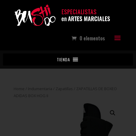
0 elementos
TIENDA
Home
/
Indumentaria
/
Zapatillas
/ ZAPATILLAS DE BOXEO
ADIDAS BOX HOG II