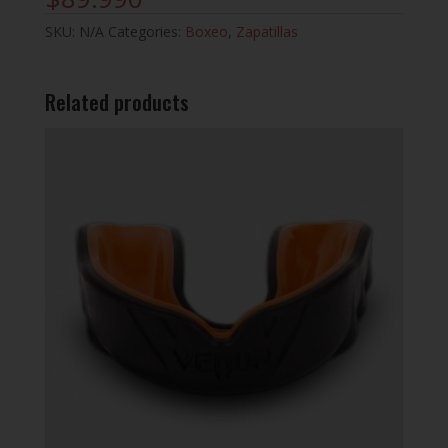
BOX
HOG
SKU:
N/A
Categories:
Boxeo
,
Zapatillas
II
quantity
Related products