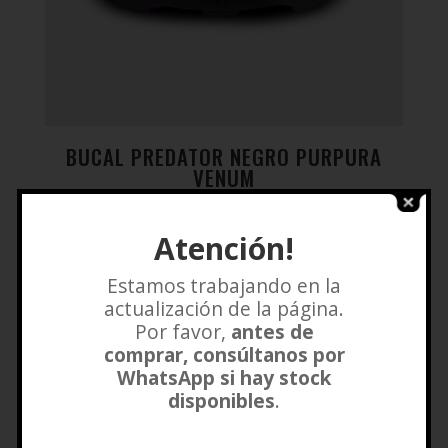
BUCAL PREDATOR NEGRO PURPURA
VENUM
$
27.500
Atención!
Añadir a lista de deseos
Estamos trabajando en la
actualización de la página.
Por favor,
antes de
comprar, consúltanos por
WhatsApp si hay stock
disponibles
.