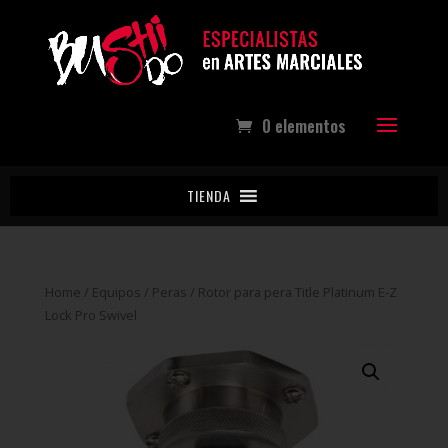
0 elementos
TIENDA
Home
/
Equipos
/
Peras
/ Rotor para pera Title Platinum E-Z
Lock Pro Swivel