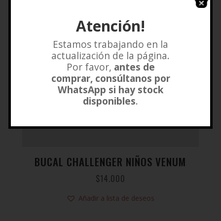
Atención!
Estamos trabajando en la
actualización de la página.
Por favor,
antes de
comprar, consúltanos por
WhatsApp si hay stock
disponibles
.
BUCAL CHALLENGER NIÑOS VENUM
$
14.000
Añadir a lista de deseos