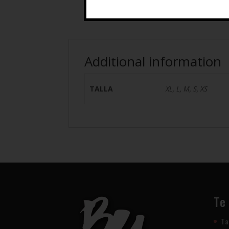
Additional information
TALLA
XL, L, M, S, XS
Te
Ta