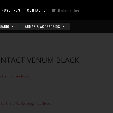
NOSOTROS
CONTACTO
0 elementos
UARIO
ARMAS & ACCESORIOS
ONTACT VENUM BLACK
ock and unavailable.
ay Thai / Kickboxing
,
Tobilleras