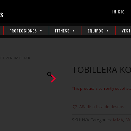
INICIO
PROTECCIONES
FITNESS
EQUIPOS
VEST
ACT VENUM BLACK
TOBILLERA K
This product is currently out of st
Añadir a lista de deseos
SKU:
N/A
Categories:
MMA
,
Mu