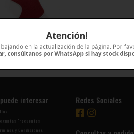
Atención!
BILLERA KONTAC VENUM
$
18.500
bajando en la actualización de la página. Por fav
r, consúltanos por WhatsApp si hay stock disp
Añadir a lista de deseos
 puede interesar
Redes Sociales
llas
eguntas Frecuentes
rminos y Condiciones
Consultas y pedido