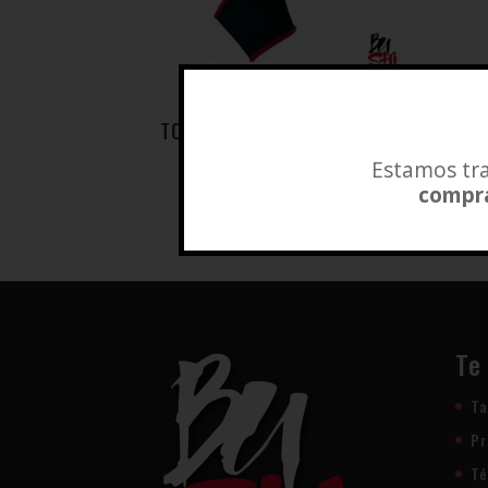
TOBILLERA KONTAC VENUM
TO
$
18.500
Estamos tra
compra
Añadir a lista de deseos
Te
Ta
Pr
Té