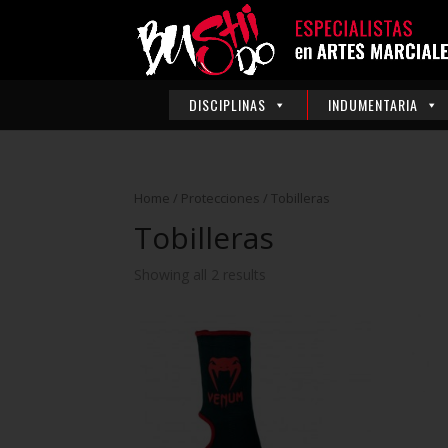
DISCIPLINAS
INDUMENTARIA
Home
/
Protecciones
/ Tobilleras
Tobilleras
Showing all 2 results