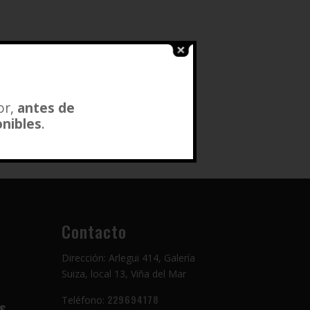
or,
antes de
onibles
.
Contacto
Dirección: Arlegui 414, Galería
Suiza, local 13, Viña del Mar
229694178
Teléfono:
s