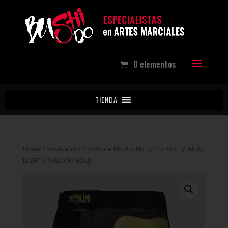
0 elementos
TIENDA
Home
/
Vestuario
/
Shorts de MMA o No Gi
/ SHORT VENUM
LIGHT 3.0 BLACK/GOLD