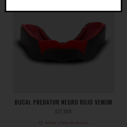
BUCAL PREDATOR NEGRO ROJO VENUM
$
27.500
Añadir a lista de deseos