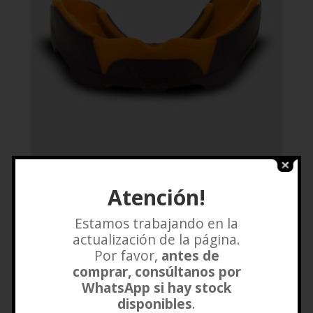
BUCAL PREDATOR NEGRO NARANJA
Atención!
VENUM
Estamos trabajando en la
$
27.500
actualización de la página.
Por favor,
antes de
Añadir a lista de deseos
comprar, consúltanos por
WhatsApp si hay stock
disponibles
.