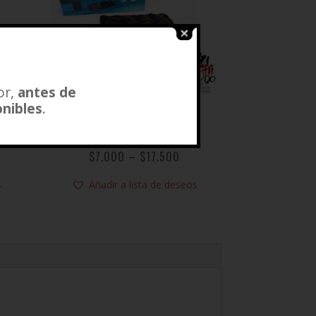
or,
antes de
onibles
.
PESOS DE ARRASTRE
TORPEDO
$
7.000
–
$
17.500
s
Añadir a lista de deseos