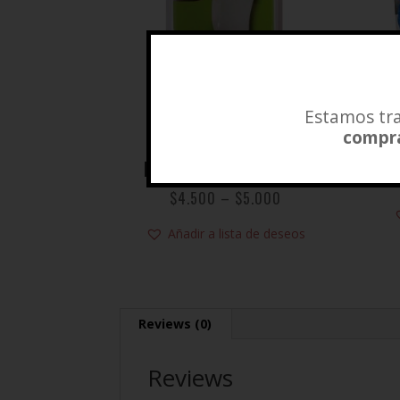
Estamos tra
compra
RODILLERA BIONIC
ELASTICADA BLANCA
$
4.500
–
$
5.000
Añadir a lista de deseos
Reviews (0)
Reviews