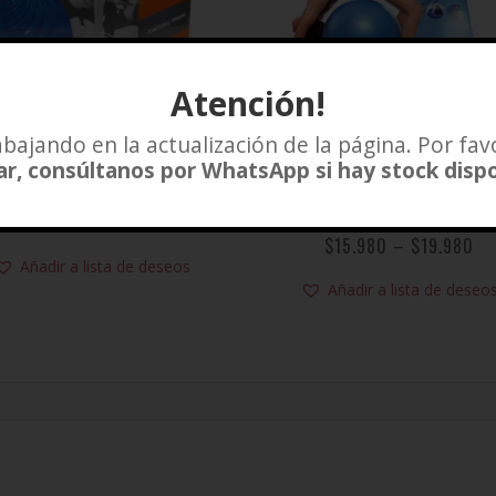
Atención!
bajando en la actualización de la página. Por fav
r, consúltanos por WhatsApp si hay stock disp
Mini Balón Bosu
BALÓN DE PILATES
TORPEDO
$
11.980
$
15.980
–
$
19.980
Añadir a lista de deseos
Añadir a lista de deseo