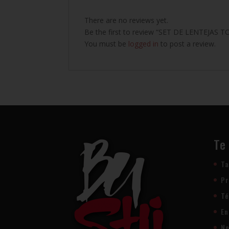
There are no reviews yet.
Be the first to review “SET DE LENTEJAS 
You must be
logged in
to post a review.
Te
Ta
Pr
Té
En
No