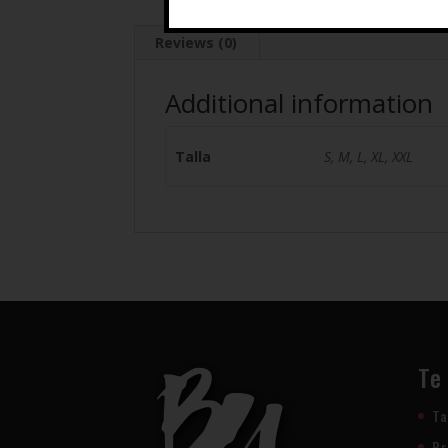
Reviews (0)
Additional information
Talla
S, M, L, XL, XXL
Te
Ta
Pr