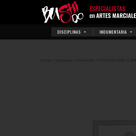
DISCIPLINAS
INDUMENTARIA
Home
/
Vestuario
/
Polerones
/ POLERÓN ONE FC I