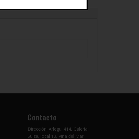
Contacto
Dirección: Arlegui 414, Galería
Suiza, local 13, Viña del Mar