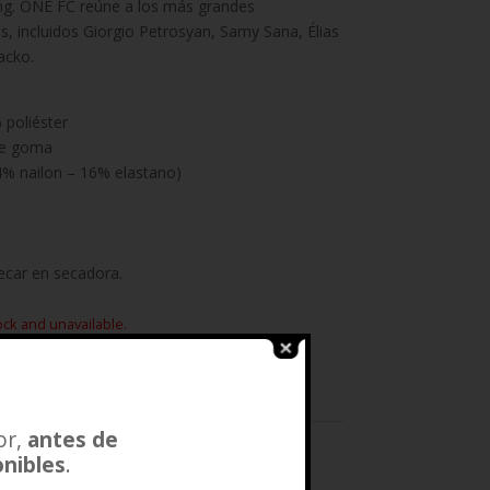
ng. ONE FC reúne a los más grandes
as, incluidos Giorgio Petrosyan, Samy Sana, Élias
acko.
 poliéster
de goma
4% nailon – 16% elastano)
ecar en secadora.
ock and unavailable.
or,
antes de
onibles
.