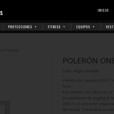
INICIO
PROTECCIONES
FITNESS
EQUIPOS
VEST
MPACT VENUM
POLERÓN ONE
Color: Negro/ Amarillo
Polerón con capucha ONE FC Im
hacer.
Este polerón con relieve es un
los pantalones de jogging de l
ONE FC es una de las organiz
del mundo. Transmitida en más