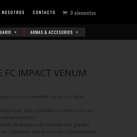
NOSOTROS
CONTACTO
0 elementos
UARIO
ARMAS & ACCESORIOS
 FC IMPACT VENUM
pact es un concentrado de estilo y saber
 “must have” que combinará a la perfección con
a misma colección.
aciones de deportes de combate más grandes
 de 128 países, esta promoción organiza peleas