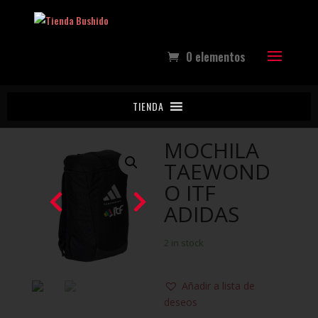
0 elementos
TIENDA
Home
/
Armas & Accesorios
/
Mochilas
/ MOCHILA
TAEWONDO ITF ADIDAS
MOCHILA
TAEWOND
O ITF
ADIDAS
2 in stock
Añadir a lista de
deseos