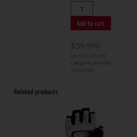
MOCHILA
TAEWONDO
ITF
Add to cart
ADIDAS
quantity
$
39.990
SKU:
ADI-ITF1600
Categories:
Mochilas
,
Taekwondo
Related products