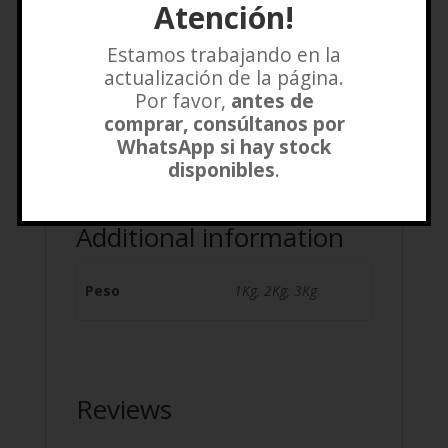
$
11.980
Atención!
Añadir a lista de deseos
Estamos trabajando en la
actualización de la página.
Por favor,
antes de
comprar, consúltanos por
Additional information
WhatsApp si hay stock
disponibles
.
Reviews (0)
Additional information
Peso
1Kg, 2Kg, 3Kg
Reviews