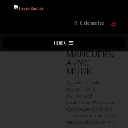
0 elementos
TIENDA
Home
/
Fitness
/
Pesos
/ MANCUERNA PVC MUUK
MANCUERN
A PVC
MUUK
1kg color Lila valor
2kg color Verde
3kg color Azul
Recubierta de PVC para un
agarre seguro y cómodo
Las mancuernas de 3 kilos
vienen recubiertas de PVC