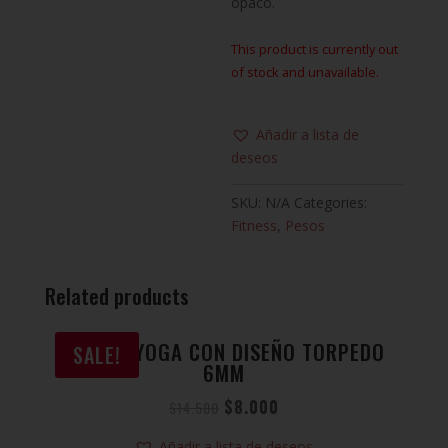
opaco.
This product is currently out
of stock and unavailable.
Añadir a lista de
deseos
SKU:
N/A
Categories:
Fitness
,
Pesos
Related products
MAT DE YOGA CON DISEÑO TORPEDO
SALE!
6MM
$
8.000
$
14.500
Añadir a lista de deseos