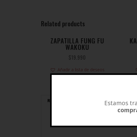
Related products
ZAPATILLA FUNG FU
KA
WAKOKU
$
19.990
Añadir a lista de deseos
Reviews (0)
Estamos tra
compra
Reviews