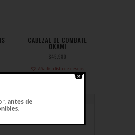
IS
CABEZAL DE COMBATE
OKAMI
$
45.980
s
Añadir a lista de deseos
or,
antes de
onibles
.