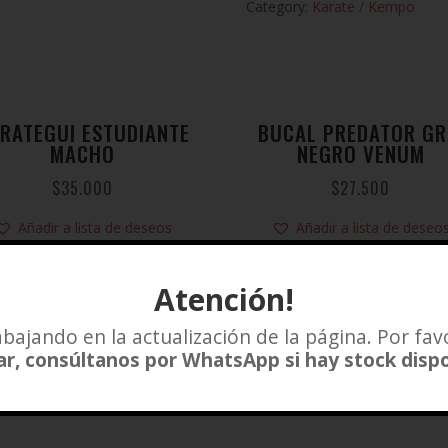
Category:
Karate / Kempo
RATEGUI ESTUDIANTE
BUCAL PREDATOR GR
MACHO
NEGRO VENUM
$
35.000
$
27.500
Añadir a lista de deseos
Añadir a lista de deseo
Atención!
bajando en la actualización de la página. Por fav
r, consúltanos por WhatsApp si hay stock disp