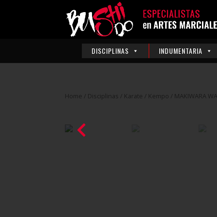
DISCIPLINAS
INDUMENTARIA
Home
/
Disciplinas
/
Karate / Kempo
/ MAKIWARA W