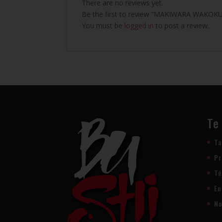
There are no reviews yet.
Be the first to review “MAKIWARA WAKOK
You must be
logged in
to post a review.
Te
Ta
Pr
Té
En
No