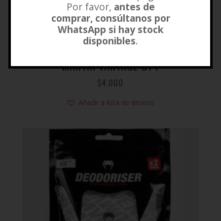
Por favor,
antes de
comprar, consúltanos por
WhatsApp si hay stock
disponibles
.
LLAVERO VENUM X MIRAGE ASTON
MARTIN VANTAGE GT4
$
4.000
Añadir a lista de deseos