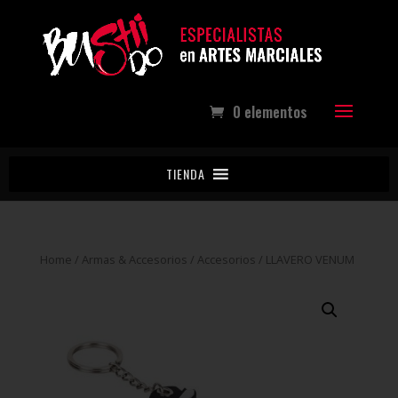
0 elementos
TIENDA
Home
/
Armas & Accesorios
/
Accesorios
/ LLAVERO VENUM