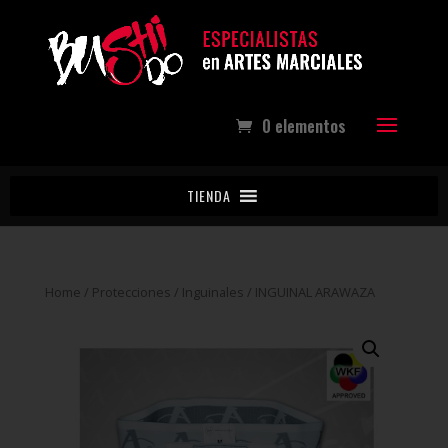
0 elementos
TIENDA
Home
/
Protecciones
/
Inguinales
/ INGUINAL ARAWAZA