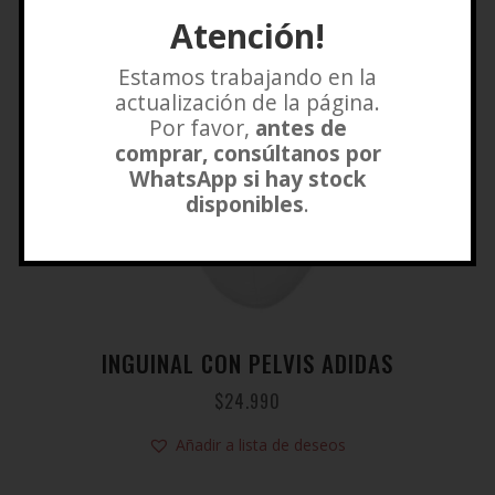
Atención!
Estamos trabajando en la
actualización de la página.
Por favor,
antes de
comprar, consúltanos por
WhatsApp si hay stock
disponibles
.
INGUINAL CON PELVIS ADIDAS
$
24.990
Añadir a lista de deseos