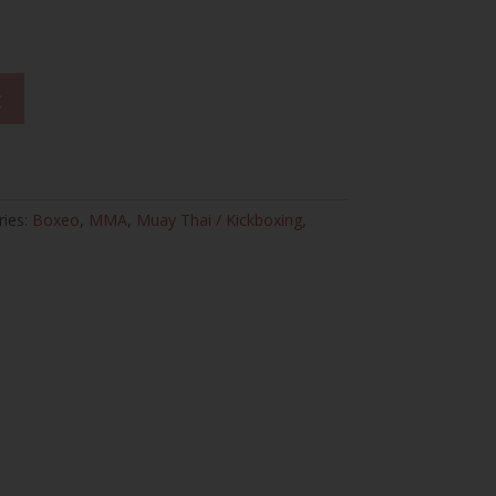
t
ries:
Boxeo
,
MMA
,
Muay Thai / Kickboxing
,