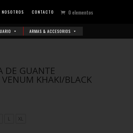
NOSOTROS
CONTACTO
0 elementos
UARIO
ARMAS & ACCESORIOS
A DE GUANTE
 VENUM KHAKI/BLACK
M
L
XL