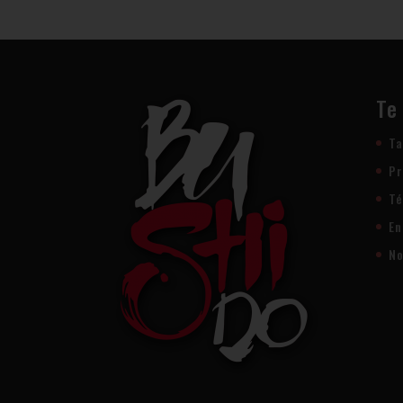
Te
Ta
Pr
Té
En
No