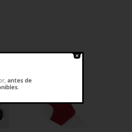
or,
antes de
onibles
.