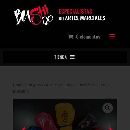
0 elementos
TIENDA
Home
/
Equipos
/
Guantes de Box
/ GUANTES BOX NIÑOS
BUSHIDO