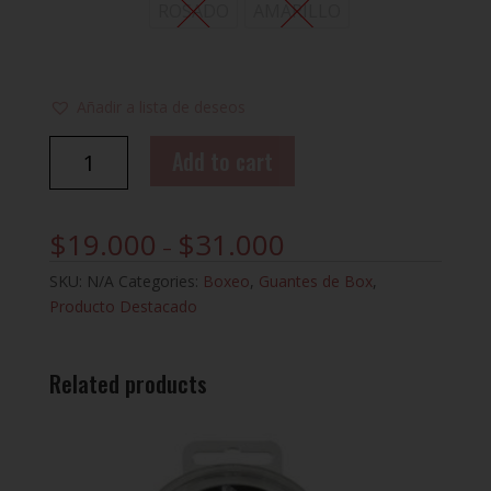
ROSADO
AMARILLO
Añadir a lista de deseos
GUANTES
Add to cart
BOX
NIÑOS
BUSHIDO
$
19.000
$
31.000
–
quantity
SKU:
N/A
Categories:
Boxeo
,
Guantes de Box
,
Producto Destacado
Related products