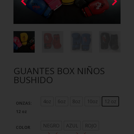
GUANTES BOX NIÑOS
BUSHIDO
4oz
6oz
8oz
10oz
12 oz
ONZAS
:
12 oz
NEGRO
AZUL
ROJO
COLOR