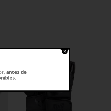
or,
antes de
onibles
.