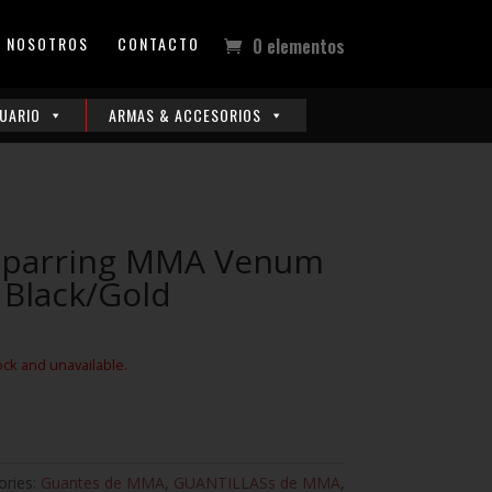
NOSOTROS
CONTACTO
0 elementos
UARIO
ARMAS & ACCESORIOS
Sparring MMA Venum
 Black/Gold
ock and unavailable.
ories:
Guantes de MMA
,
GUANTILLASs de MMA
,