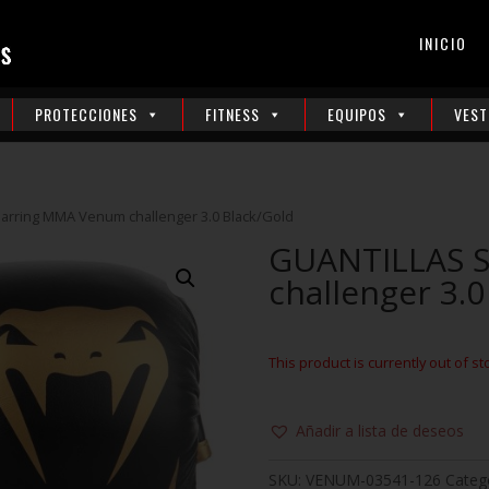
INICIO
PROTECCIONES
FITNESS
EQUIPOS
VEST
arring MMA Venum challenger 3.0 Black/Gold
GUANTILLAS 
challenger 3.0
This product is currently out of st
Añadir a lista de deseos
SKU:
VENUM-03541-126
Categ