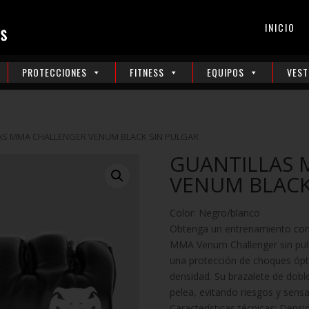
INICIO
PROTECCIONES
FITNESS
EQUIPOS
VEST
AS MMA CHALLENGER VENUM BLACK SIN PULGAR
GUANTILLAS 
VENUM BLACK
Color: Negro/blanco
Obtenga un entrenamiento con c
MMA Venum Challenger sin pul
una protección de choques ópt
densidad. Su brazalete de dobl
pelea, evitando riesgos y sens
Características técnicas: Densi