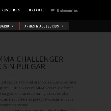
NOSOTROS
CONTACTO
0 elementos
UARIO
ARMAS & ACCESORIOS
MMA CHALLENGER
 SIN PULGAR
alidad de alto nivel usando las Guantillas para
gares ! Estos Guantes MMA Venum le ofrecen
ima gracias a su espuma inyectada de alta
e cierre soportará su puño y muñecas en cada
aciones dolorosas.
dad 4oz, semi cuero, costuras de alta densidad,