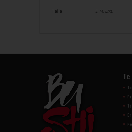
Talla
S, M, L/XL
Te
Ta
Pr
Té
En
No