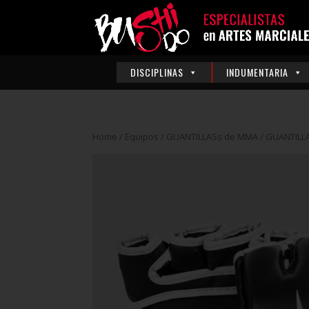
DISCIPLINAS
INDUMENTARIA
Home
/
Equipos
/
GUANTILLASs de MMA
/ GUANTILL