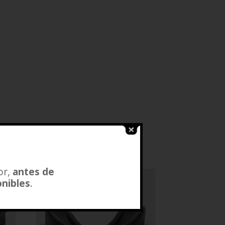
or,
antes de
onibles
.