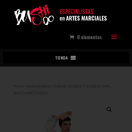
0 elementos
TIENDA
Home
/
Indumentaria
/
Dobok
/ DOBOK POOMSAE DAN
MASCULINO DAEDO