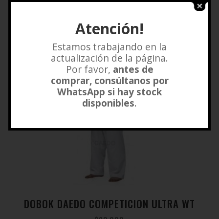
Atención!
Estamos trabajando en la
actualización de la página.
Por favor,
antes de
comprar, consúltanos por
WhatsApp si hay stock
disponibles
.
DOBOK DAEDO COMPETICION ULTRA WT